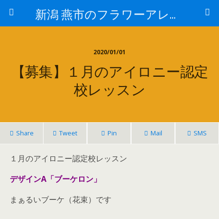
新潟 燕市のフラワーアレンジメント教室・オーダー専門のアトリエ花屋 スノードロップ
2020/01/01
【募集】１月のアイロニー認定
校レッスン
Share
Tweet
Pin
Mail
SMS
１月のアイロニー認定校レッスン
デザインA「ブーケロン」
まぁるいブーケ（花束）です